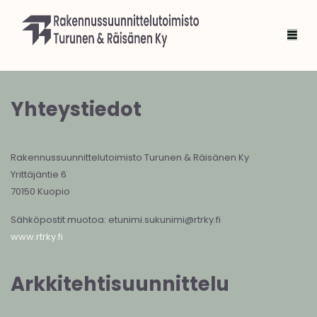
Yhteystiedot
Rakennussuunnittelutoimisto Turunen & Räisänen Ky
Yrittäjäntie 6
70150 Kuopio
Sähköpostit muotoa: etunimi.sukunimi@rtrky.fi
www.rtrky.fi
Arkkitehtisuunnittelu