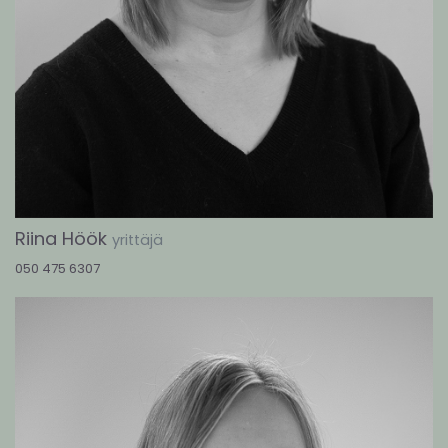
Riina Höök
yrittäjä
050 475 6307