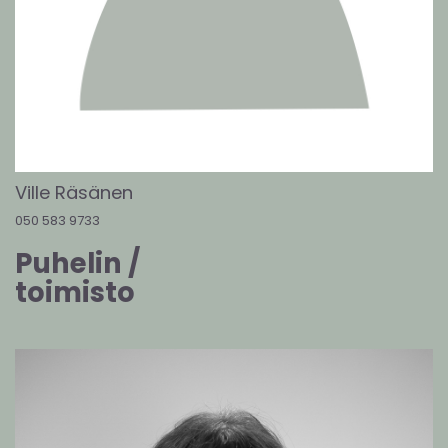
Ville Räsänen
050 583 9733
Puhelin /
toimisto